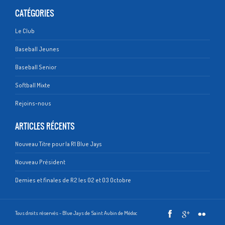
Championnat N1 2015
CATÉGORIES
Le Club
Baseball Jeunes
Baseball Senior
Softball Mixte
Rejoins-nous
ARTICLES RÉCENTS
Nouveau Titre pour la R1 Blue Jays
Nouveau Président
Demies et finales de R2 les 02 et 03 Octobre
Tous droits réservés - Blue Jays de Saint Aubin de Médoc