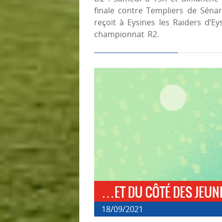
finale contre Templiers de Séna
reçoit à Eysines les Raiders d’E
championnat R2.
…ET DU CÔTÉ DES JEUN
18/09/2021