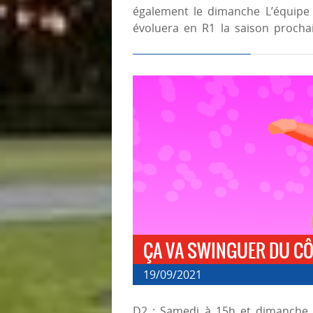
également le dimanche L’équipe 
évoluera en R1 la saison procha
ÇA VA SWINGUER DU CÔ
19/09/2021
D2 : Samedi à 15h et dimanche 