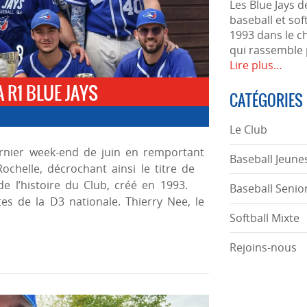
Les Blue Jays 
baseball et sof
1993 dans le c
qui rassemble 
Lire plus…
 R1 BLUE JAYS
CATÉGORIES
Le Club
dernier week-end de juin en remportant
Baseball Jeune
Rochelle, décrochant ainsi le titre de
e l’histoire du Club, créé en 1993.
Baseball Senio
tes de la D3 nationale. Thierry Nee, le
Softball Mixte
Rejoins-nous